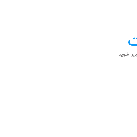
ت
زی شوید.