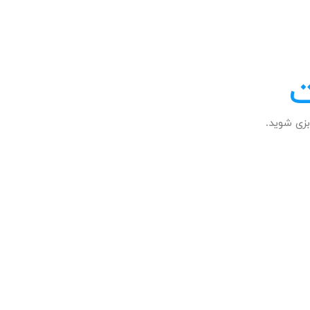
ت
زی شوید.