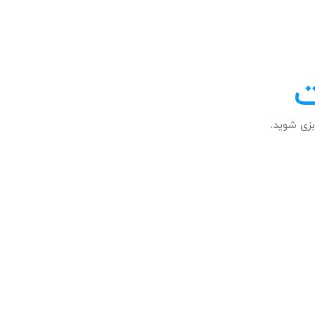
ت
زی شوید.